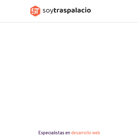
Skip
to
soytraspalacio
content
Especialistas en
desarrollo web